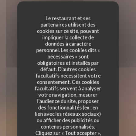
Le restaurant et ses
partenaires utilisent des
cookies sur ce site, pouvant
impliquer la collecte de
données à caractère
personnel. Les cookies dits «
nécessaires » sont
obligatoires et installés par
défaut. D'autres cookies
facultatifs nécessitent votre
consentement. Ces cookies
facultatifs servent à analyser
votre navigation, mesurer
l'audience du site, proposer
des fonctionnalités (ex : en
lien avec les réseaux sociaux)
O GRILL
ou afficher des publicités ou
O GRILL
contenus personnalisés.
RESTAURANT GRILL
|
WASQUEHAL
Cliquez sur « Tout accepter »,