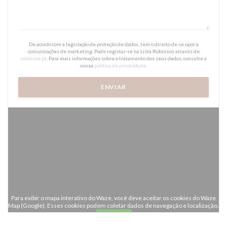
De acordo com a legislação de proteção de dados, tem o direito de se opor a
comunicações de marketing. Pode registar-se na Lista Robinson através de
robinson.pt
. Para mais informações sobre o tratamento dos seus dados, consulte a
nossa
política de privacidade
.
Para exibir o mapa interativo do Waze, você deve aceitar os cookies do Waze
Map (Google). Esses cookies podem coletar dados de navegação e localização.
Autorizar