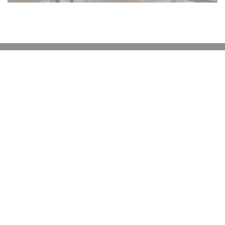
Plattegrond en Contact
((opent in een n
3 rue de la Ladrie 59290 Wasquehal
03 20 83 08 67
Facebook ((opent in een nieuw ve
Neem contact met ons op
RESERVEER EEN TAFEL
Word op de hoogte gehouden
*